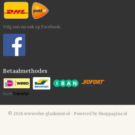
Volg ons nu ook op Facebook:
Betaalmethodes
© 2026 www.vdm-glaskunst.nl - Powered by Shoppagina.nl