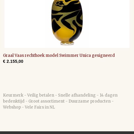
Graal Vaas rechthoek model Swimmer Unica gesigneerd
€ 2.155,00
Keurmerk - Veilig betalen - Snelle afhandeling - 14 dagen
bedenktijd - Groot assortiment - Duurzame producten -
Webshop - Vele Fairs in NL