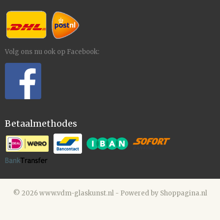
Volg ons nu ook op Facebook:
Betaalmethodes
© 2026 www.vdm-glaskunst.nl - Powered by Shoppagina.nl