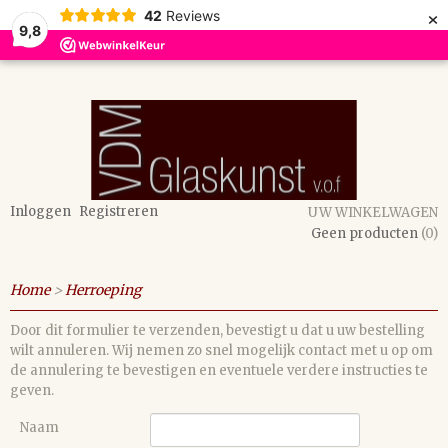
×
42
Reviews
9,8
Inloggen
Registreren
UW WINKELWAGEN
Geen producten
(0)
Home
>
Herroeping
Door dit formulier te verzenden, bevestigt u dat u uw bestelling
wilt annuleren. Wij nemen zo snel mogelijk contact met u op om
de annulering te bevestigen en eventuele verdere instructies te
geven.
Naam