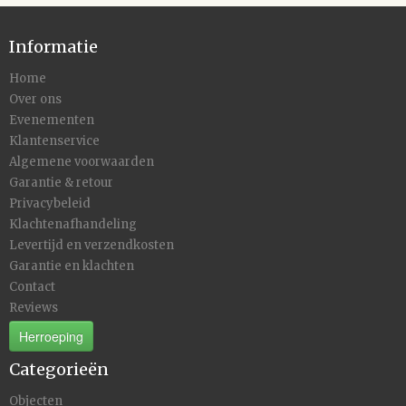
Informatie
Home
Over ons
Evenementen
Klantenservice
Algemene voorwaarden
Garantie & retour
Privacybeleid
Klachtenafhandeling
Levertijd en verzendkosten
Garantie en klachten
Contact
Reviews
Herroeping
Categorieën
Objecten