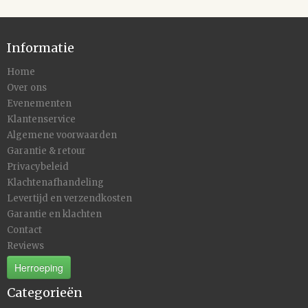
Informatie
Home
Over ons
Evenementen
Klantenservice
Algemene voorwaarden
Garantie & retour
Privacybeleid
Klachtenafhandeling
Levertijd en verzendkosten
Garantie en klachten
Contact
Reviews
Herroeping
Categorieën