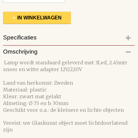
IN WINKELWAGEN
Specificaties
Productcode
Omschrijving
96195-73
Lamp wordt standaard geleverd met 3Led, 2.45mtr
snoer en witte adapter 12V/220V
Land van herkomst: Zweden
Materiaal: plastic
Kleur: zwart mat gelakt
Afmeting: Ø 75 en h 30mm
Geschikt voor o.a.: de kleinere en lichte objecten
Vereist: uw Glaskunst object moet lichtdoorlatend
zijn