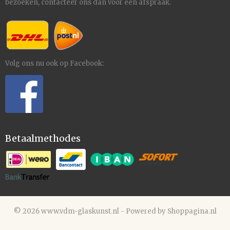
bezoeken,
contacteer
ons dan voor een afspraak.
Volg ons nu ook op Facebook:
Betaalmethodes
© 2026 www.vdm-glaskunst.nl - Powered by Shoppagina.nl