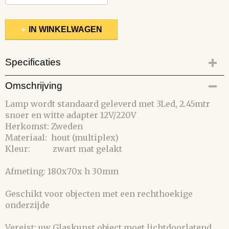
IN WINKELWAGEN
Specificaties
Productcode
Omschrijving
121-64
Lamp wordt standaard geleverd met 3Led, 2.45mtr
snoer en witte adapter 12V/220V
Herkomst: Zweden
Materiaal: hout (multiplex)
Kleur: zwart mat gelakt
Afmeting: 180x70x h 30mm
Geschikt voor objecten met een rechthoekige
onderzijde
Vereist: uw Glaskunst object moet lichtdoorlatend