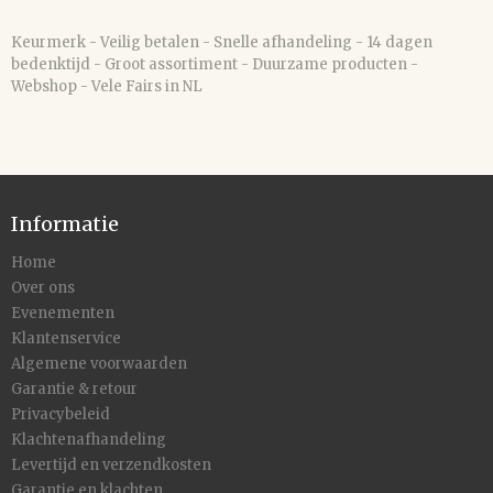
Keurmerk - Veilig betalen - Snelle afhandeling - 14 dagen
bedenktijd - Groot assortiment - Duurzame producten -
Webshop - Vele Fairs in NL
Informatie
Home
Over ons
Evenementen
Klantenservice
Algemene voorwaarden
Garantie & retour
Privacybeleid
Klachtenafhandeling
Levertijd en verzendkosten
Garantie en klachten