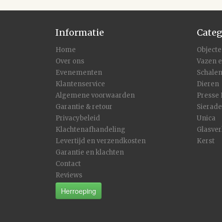
Informatie
Categ
Home
Object
Over ons
Vazen 
Evenementen
Schale
Klantenservice
Dieren
Algemene voorwaarden
Presse
Garantie & retour
Sierad
Privacybeleid
Unica
Klachtenafhandeling
Glasver
Levertijd en verzendkosten
Kerst
Garantie en klachten
Contact
Reviews
Herroeping