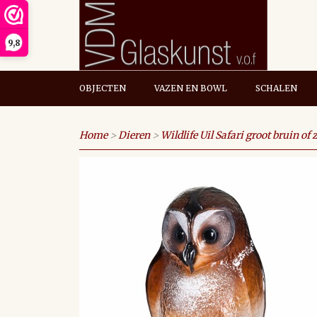
9,8
OBJECTEN
VAZEN EN BOWL
SCHALEN
Home
>
Dieren
>
Wildlife Uil Safari groot bruin of