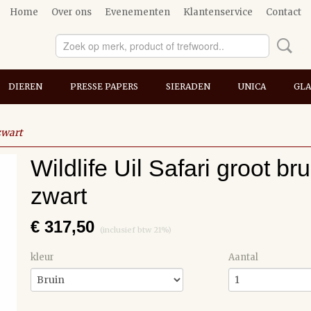
Home
Over ons
Evenementen
Klantenservice
Contact
DIEREN
PRESSE PAPERS
SIERADEN
UNICA
GLA
 zwart
Wildlife Uil Safari groot bru
zwart
€ 317,50
(inclusief btw 21%)
kleur
Aantal