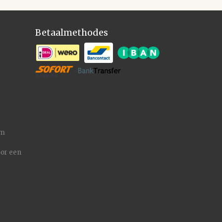
Betaalmethodes
/m
or een