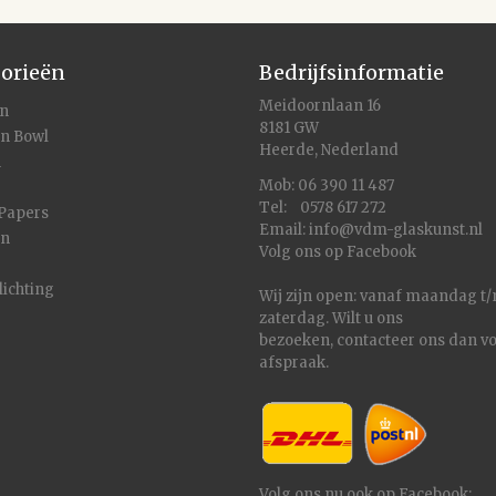
orieën
Bedrijfsinformatie
Meidoornlaan 16
en
8181 GW
en Bowl
Heerde, Nederland
n
Mob: 06 390 11 487
Tel: 0578 617 272
 Papers
Email:
info@vdm-glaskunst.nl
en
Volg ons op
Facebook
lichting
Wij zijn open: vanaf maandag t
zaterdag. Wilt u ons
bezoeken,
contacteer
ons dan vo
afspraak.
Volg ons nu ook op Facebook: